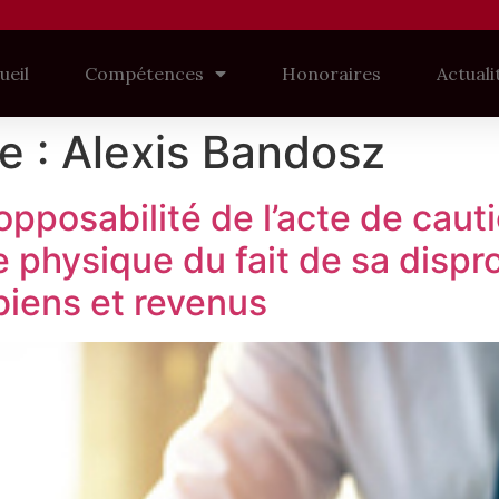
ueil
Compétences
Honoraires
Actuali
e :
Alexis Bandosz
nopposabilité de l’acte de cau
 physique du fait de sa dispr
biens et revenus