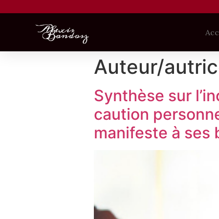
Acc
Auteur/autric
Synthèse sur l’i
caution personne
manifeste à ses 