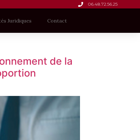
06.48.72.56.25
tés Juridiques
Contact
tionnement de la
oportion