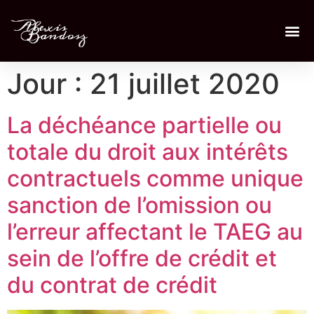
Jour :
21 juillet 2020
La déchéance partielle ou
totale du droit aux intérêts
contractuels comme unique
sanction de l’omission ou
l’erreur affectant le TAEG au
sein de l’offre de crédit et
du contrat de crédit