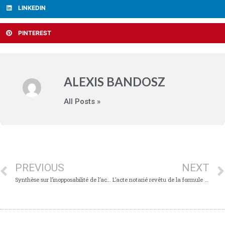
LINKEDIN
PINTEREST
ALEXIS BANDOSZ
All Posts »
PREVIOUS
NEXT
Synthèse sur l’inopposabilité de l’acte de cautionnement de la caution personne physique du fait de sa disproportion manifeste à ses biens et revenus
L’acte notarié revêtu de la formule exécutoire ne permet pas nécessairement de mobiliser des mesures d’exécution forcée à l’encontre de la caution personne physique